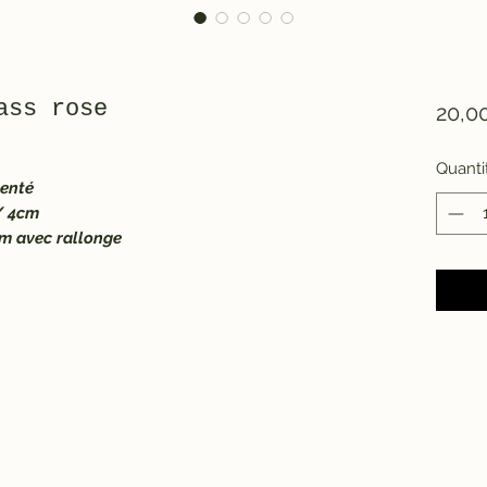
ass rose
20,0
Quanti
genté
m/ 4cm
2cm avec rallonge