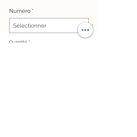
Numéro
*
Quantité
*
Ajouter au panier
- Fabriqué par artdiferro
- Matériaux : Nacre véritable, Acier
inoxydable doré
- Fermeture : Fermoir Homard avec
Chaînette réglable
- Style : Chic, Tendance, Original
- Longueur N°1 : 38cm ; Pendentif :