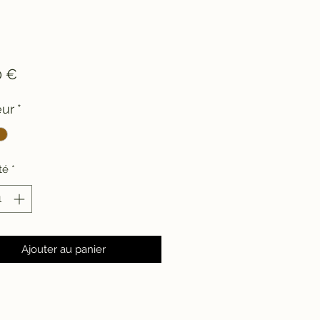
Prix
0 €
eur
*
té
*
Ajouter au panier