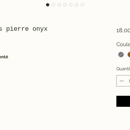
s pierre onyx
18,0
Coul
enté
Quanti