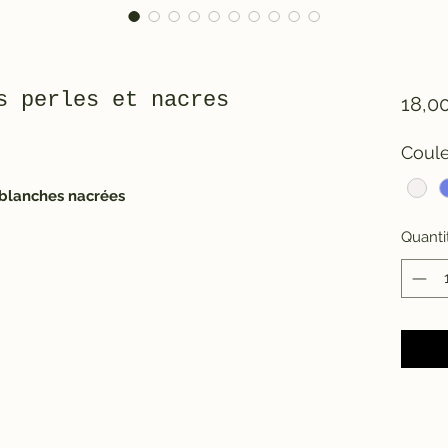
s perles et nacres
18,0
Coul
s blanches nacrées
Quanti