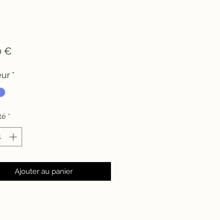
Prix
0 €
eur
*
té
*
Ajouter au panier